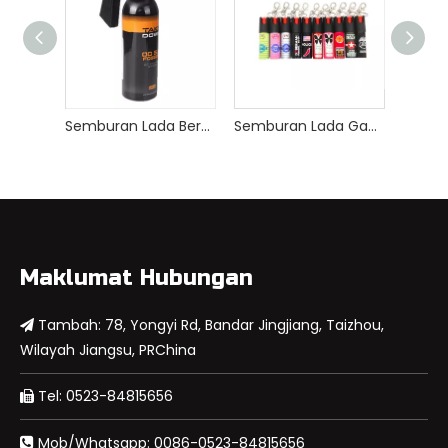
Semburan Lada Beruang Polis 470ml
Semburan Lada Gas Pemedih Mata Tersuai Rantai Kunci 20ml
Maklumat Hubungan
Tambah: 78, Yongyi Rd, Bandar Jingjiang, Taizhou,

Wilayah Jiangsu, PRChina
Tel: 0523-84815656

Mob/Whatsapp: 0086-0523-84815656
