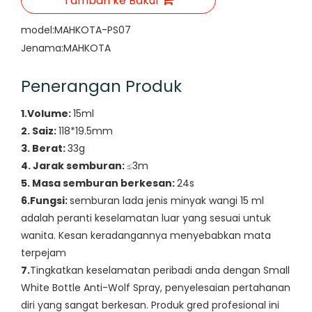
Tambah ke Bakul
model:
MAHKOTA-PS07
Jenama:
MAHKOTA
Penerangan Produk
1.Volume:
15ml
2. Saiz:
118*19.5mm
3. Berat:
33g
4. Jarak semburan:
≤3m
5. Masa semburan berkesan:
24s
6.Fungsi:
semburan lada jenis minyak wangi 15 ml
adalah peranti keselamatan luar yang sesuai untuk
wanita. Kesan keradangannya menyebabkan mata
terpejam
7.
Tingkatkan keselamatan peribadi anda dengan Small
White Bottle Anti-Wolf Spray, penyelesaian pertahanan
diri yang sangat berkesan. Produk gred profesional ini