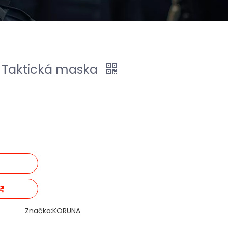
ll Taktická maska
Značka:
KORUNA