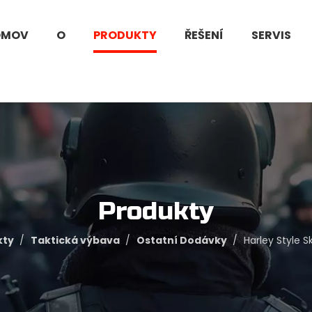
OMOV
O
PRODUKTY
ŘEŠENÍ
SERVIS
Produkty
kty
/
Taktická výbava
/
Ostatní Dodávky
/
Harley Style S