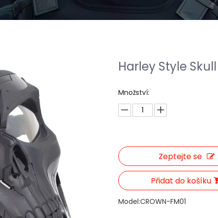
Harley Style Sku
Množství:
Zeptejte se
Přidat do košíku
Model:
CROWN-FM01