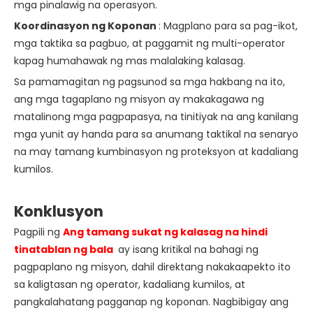
mga pinalawig na operasyon.
Koordinasyon ng Koponan
: Magplano para sa pag-ikot,
mga taktika sa pagbuo, at paggamit ng multi-operator
kapag humahawak ng mas malalaking kalasag.
Sa pamamagitan ng pagsunod sa mga hakbang na ito,
ang mga tagaplano ng misyon ay makakagawa ng
matalinong mga pagpapasya, na tinitiyak na ang kanilang
mga yunit ay handa para sa anumang taktikal na senaryo
na may tamang kumbinasyon ng proteksyon at kadaliang
kumilos.
Konklusyon
Pagpili ng
Ang tamang sukat ng kalasag na hindi
tinatablan ng bala
ay isang kritikal na bahagi ng
pagpaplano ng misyon, dahil direktang nakakaapekto ito
sa kaligtasan ng operator, kadaliang kumilos, at
pangkalahatang pagganap ng koponan. Nagbibigay ang