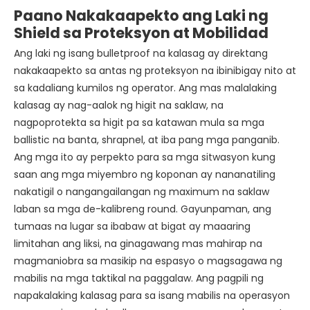
Paano Nakakaapekto ang Laki ng
Shield sa Proteksyon at Mobilidad
Ang laki ng isang bulletproof na kalasag ay direktang
nakakaapekto sa antas ng proteksyon na ibinibigay nito at
sa kadaliang kumilos ng operator. Ang mas malalaking
kalasag ay nag-aalok ng higit na saklaw, na
nagpoprotekta sa higit pa sa katawan mula sa mga
ballistic na banta, shrapnel, at iba pang mga panganib.
Ang mga ito ay perpekto para sa mga sitwasyon kung
saan ang mga miyembro ng koponan ay nananatiling
nakatigil o nangangailangan ng maximum na saklaw
laban sa mga de-kalibreng round. Gayunpaman, ang
tumaas na lugar sa ibabaw at bigat ay maaaring
limitahan ang liksi, na ginagawang mas mahirap na
magmaniobra sa masikip na espasyo o magsagawa ng
mabilis na mga taktikal na paggalaw. Ang pagpili ng
napakalaking kalasag para sa isang mabilis na operasyon