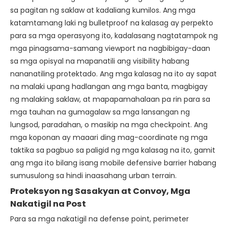
sa pagitan ng saklaw at kadaliang kumilos. Ang mga
katamtamang laki ng bulletproof na kalasag ay perpekto
para sa mga operasyong ito, kadalasang nagtatampok ng
mga pinagsama-samang viewport na nagbibigay-daan
sa mga opisyal na mapanatili ang visibility habang
nananatiling protektado. Ang mga kalasag na ito ay sapat
na malaki upang hadlangan ang mga banta, magbigay
ng malaking saklaw, at mapapamahalaan pa rin para sa
mga tauhan na gumagalaw sa mga lansangan ng
lungsod, paradahan, o masikip na mga checkpoint. Ang
mga koponan ay maaari ding mag-coordinate ng mga
taktika sa pagbuo sa paligid ng mga kalasag na ito, gamit
ang mga ito bilang isang mobile defensive barrier habang
sumusulong sa hindi inaasahang urban terrain.
Proteksyon ng Sasakyan at Convoy, Mga
Nakatigil na Post
Para sa mga nakatigil na defense point, perimeter