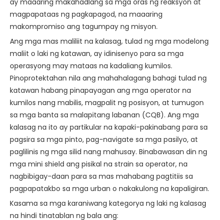
ay maaaring makahadlang sa mga oras ng reaksyon at
magpapataas ng pagkapagod, na maaaring
makompromiso ang tagumpay ng misyon.
Ang mga mas maliliit na kalasag, tulad ng mga modelong
maliit o laki ng katawan, ay idinisenyo para sa mga
operasyong may mataas na kadaliang kumilos.
Pinoprotektahan nila ang mahahalagang bahagi tulad ng
katawan habang pinapayagan ang mga operator na
kumilos nang mabilis, magpalit ng posisyon, at tumugon
sa mga banta sa malapitang labanan (CQB). Ang mga
kalasag na ito ay partikular na kapaki-pakinabang para sa
pagsira sa mga pinto, pag-navigate sa mga pasilyo, at
paglilinis ng mga silid nang mahusay. Binabawasan din ng
mga mini shield ang pisikal na strain sa operator, na
nagbibigay-daan para sa mas mahabang pagtitiis sa
pagpapatakbo sa mga urban o nakakulong na kapaligiran.
Kasama sa mga karaniwang kategorya ng laki ng kalasag
na hindi tinatablan ng bala ang: