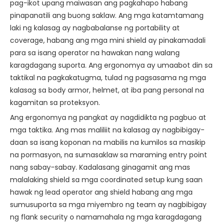
pag-ikot upang maiwasan ang pagkahapo habang
pinapanatili ang buong saklaw. Ang mga katamtamang
laki ng kalasag ay nagbabalanse ng portability at
coverage, habang ang mga mini shield ay pinakamadali
para sa isang operator na hawakan nang walang
karagdagang suporta. Ang ergonomya ay umaabot din sa
taktikal na pagkakatugma, tulad ng pagsasama ng mga
kalasag sa body armor, helmet, at iba pang personal na
kagamitan sa proteksyon.
Ang ergonomya ng pangkat ay nagdidikta ng pagbuo at
mga taktika. Ang mas maliliit na kalasag ay nagbibigay-
daan sa isang koponan na mabilis na kumilos sa masikip
na pormasyon, na sumasaklaw sa maraming entry point
nang sabay-sabay. Kadalasang ginagamit ang mas
malalaking shield sa mga coordinated setup kung saan
hawak ng lead operator ang shield habang ang mga
sumusuporta sa mga miyembro ng team ay nagbibigay
ng flank security o namamahala ng mga karagdagang