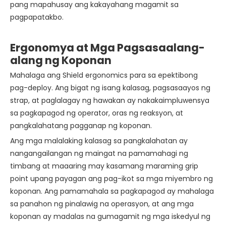
pang mapahusay ang kakayahang magamit sa
pagpapatakbo.
Ergonomya at Mga Pagsasaalang-
alang ng Koponan
Mahalaga ang Shield ergonomics para sa epektibong
pag-deploy. Ang bigat ng isang kalasag, pagsasaayos ng
strap, at paglalagay ng hawakan ay nakakaimpluwensya
sa pagkapagod ng operator, oras ng reaksyon, at
pangkalahatang pagganap ng koponan.
Ang mga malalaking kalasag sa pangkalahatan ay
nangangailangan ng maingat na pamamahagi ng
timbang at maaaring may kasamang maraming grip
point upang payagan ang pag-ikot sa mga miyembro ng
koponan. Ang pamamahala sa pagkapagod ay mahalaga
sa panahon ng pinalawig na operasyon, at ang mga
koponan ay madalas na gumagamit ng mga iskedyul ng