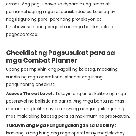
armas. Ang pag-unawa sa dynamics ng team at
pamamahagi ng mga responsibilidad sa kalasag ay
nagsisiguro ng pare-parehong proteksyon at
binabawasan ang panganib ng mga bottleneck sa
pagpapatakbo.
Checklist ng Pagsusukat para sa
mga Combat Planner
Upang pasimplehin ang pagpili ng kalasag, maaaring
sundin ng mga operational planner ang isang
pangunahing checklist:
Assess Threat Level
: Tukuyin ang uri at kalibre ng mga
potensyal na ballistic na banta. Ang mga banta na mas
mataas ang kalibre ay karaniwang nangangailangan ng
mas malalaking kalasag para sa maximum na proteksyon.
Tukuyin ang Mga Pangangailangan sa Mobility
:
Isaalang-alang kung ang mga operator ay maglalakbay