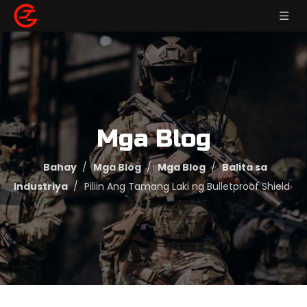
Mga Blog
Bahay
/
Mga Blog
/
Mga Blog
/
Balita sa
Industriya
/
Piliin Ang Tamang Laki ng Bulletproof Shield