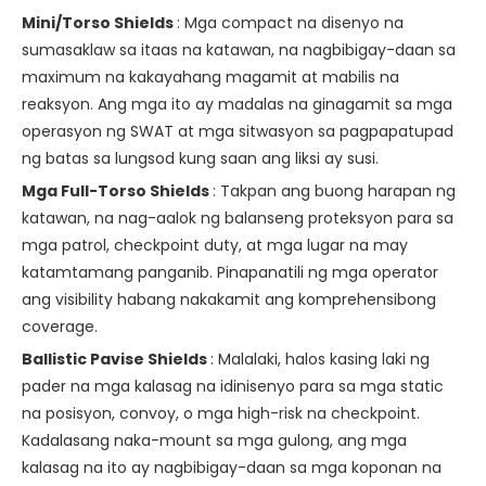
Mini/Torso Shields
: Mga compact na disenyo na
sumasaklaw sa itaas na katawan, na nagbibigay-daan sa
maximum na kakayahang magamit at mabilis na
reaksyon. Ang mga ito ay madalas na ginagamit sa mga
operasyon ng SWAT at mga sitwasyon sa pagpapatupad
ng batas sa lungsod kung saan ang liksi ay susi.
Mga Full-Torso Shields
: Takpan ang buong harapan ng
katawan, na nag-aalok ng balanseng proteksyon para sa
mga patrol, checkpoint duty, at mga lugar na may
katamtamang panganib. Pinapanatili ng mga operator
ang visibility habang nakakamit ang komprehensibong
coverage.
Ballistic Pavise Shields
: Malalaki, halos kasing laki ng
pader na mga kalasag na idinisenyo para sa mga static
na posisyon, convoy, o mga high-risk na checkpoint.
Kadalasang naka-mount sa mga gulong, ang mga
kalasag na ito ay nagbibigay-daan sa mga koponan na