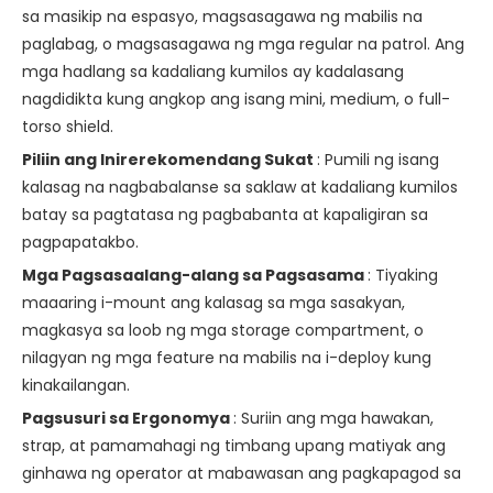
sa masikip na espasyo, magsasagawa ng mabilis na
paglabag, o magsasagawa ng mga regular na patrol. Ang
mga hadlang sa kadaliang kumilos ay kadalasang
nagdidikta kung angkop ang isang mini, medium, o full-
torso shield.
Piliin ang Inirerekomendang Sukat
: Pumili ng isang
kalasag na nagbabalanse sa saklaw at kadaliang kumilos
batay sa pagtatasa ng pagbabanta at kapaligiran sa
pagpapatakbo.
Mga Pagsasaalang-alang sa Pagsasama
: Tiyaking
maaaring i-mount ang kalasag sa mga sasakyan,
magkasya sa loob ng mga storage compartment, o
nilagyan ng mga feature na mabilis na i-deploy kung
kinakailangan.
Pagsusuri sa Ergonomya
: Suriin ang mga hawakan,
strap, at pamamahagi ng timbang upang matiyak ang
ginhawa ng operator at mabawasan ang pagkapagod sa