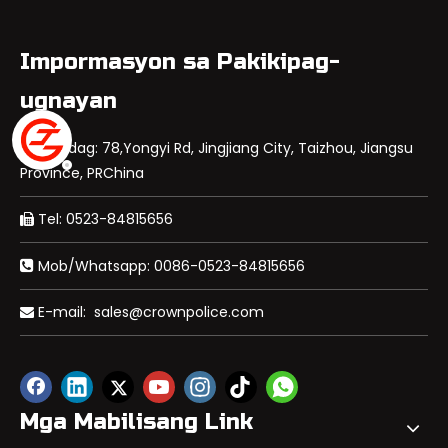
Impormasyon sa Pakikipag-
ugnayan
Idagdag: 78,Yongyi Rd, Jingjiang City, Taizhou, Jiangsu

Province, PRChina
Tel: 0523-84815656

Mob/Whatsapp: 0086-0523-84815656

E-mail:
sales@crownpolice.com

Mga Mabilisang Link