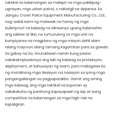
taktikal na kalamangan sa malapit na mga pakikipag-
ugnayan, mga urban patrol, o nakatigil na depensa. Sa
Jiangsu Crown Police Equipment Manufacturing Co., Ltd.,
nag-aalok kami ng malawak na hanay ng mga
bulletproof na kalasag na idinisenyo upang balansehin
ang saklaw at liksi, na tumutulong sa mga unit na
kumpiyansa na magplano ng mga misyon dahil alam
nilang mayroon silang tamang kagamitan para sa gawain.
Sa gabay na ito, tinutuklasan namin kung paano
nakakaimpluwensya ang laki ng kalasag sa proteksyon,
deployment, at kahusayan ng team, para makagawa ka
ng matalinong mga desisyon na naaayon sa iyong mga
pangangailangan sa pagpapatakbo. Gamit ang aming
mga kalasag, ang mga taktikal na koponan ay
nakakakuha ng parehong kapayapaan ng isip at isang
competitive na kalamangan sa mga high-risk na
kapaligiran.