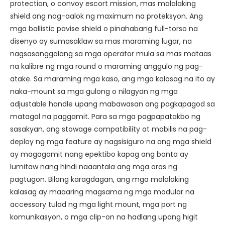
protection, o convoy escort mission, mas malalaking
shield ang nag-aalok ng maximum na proteksyon. Ang
mga ballistic pavise shield o pinahabang full-torso na
disenyo ay sumasaklaw sa mas maraming lugar, na
nagsasanggalang sa mga operator mula sa mas mataas
na kalibre ng mga round o maraming anggulo ng pag-
atake. Sa maraming mga kaso, ang mga kalasag na ito ay
naka-mount sa mga gulong o nilagyan ng mga
adjustable handle upang mabawasan ang pagkapagod sa
matagal na paggamit. Para sa mga pagpapatakbo ng
sasakyan, ang stowage compatibility at mabilis na pag-
deploy ng mga feature ay nagsisiguro na ang mga shield
ay magagamit nang epektibo kapag ang banta ay
lumitaw nang hindi naaantala ang mga oras ng
pagtugon. Bilang karagdagan, ang mga malalaking
kalasag ay maaaring magsama ng mga modular na
accessory tulad ng mga light mount, mga port ng
komunikasyon, o mga clip-on na hadlang upang higit