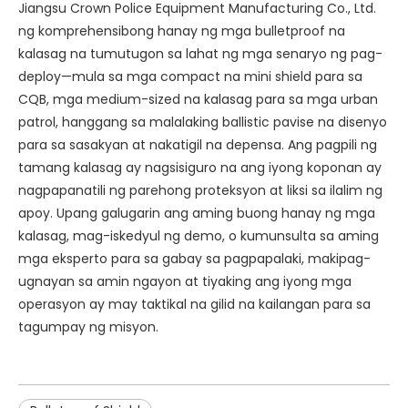
Jiangsu Crown Police Equipment Manufacturing Co., Ltd.
ng komprehensibong hanay ng mga bulletproof na
kalasag na tumutugon sa lahat ng mga senaryo ng pag-
deploy—mula sa mga compact na mini shield para sa
CQB, mga medium-sized na kalasag para sa mga urban
patrol, hanggang sa malalaking ballistic pavise na disenyo
para sa sasakyan at nakatigil na depensa. Ang pagpili ng
tamang kalasag ay nagsisiguro na ang iyong koponan ay
nagpapanatili ng parehong proteksyon at liksi sa ilalim ng
apoy. Upang galugarin ang aming buong hanay ng mga
kalasag, mag-iskedyul ng demo, o kumunsulta sa aming
mga eksperto para sa gabay sa pagpapalaki, makipag-
ugnayan sa amin ngayon at tiyaking ang iyong mga
operasyon ay may taktikal na gilid na kailangan para sa
tagumpay ng misyon.