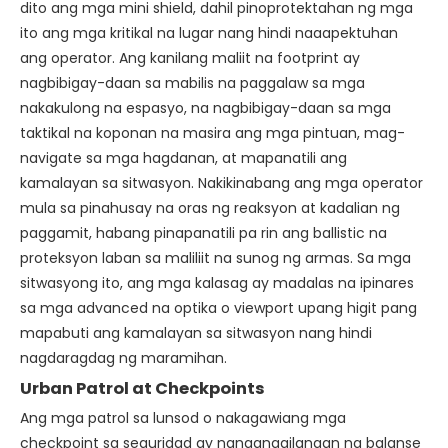
dito ang mga mini shield, dahil pinoprotektahan ng mga
ito ang mga kritikal na lugar nang hindi naaapektuhan
ang operator. Ang kanilang maliit na footprint ay
nagbibigay-daan sa mabilis na paggalaw sa mga
nakakulong na espasyo, na nagbibigay-daan sa mga
taktikal na koponan na masira ang mga pintuan, mag-
navigate sa mga hagdanan, at mapanatili ang
kamalayan sa sitwasyon. Nakikinabang ang mga operator
mula sa pinahusay na oras ng reaksyon at kadalian ng
paggamit, habang pinapanatili pa rin ang ballistic na
proteksyon laban sa maliliit na sunog ng armas. Sa mga
sitwasyong ito, ang mga kalasag ay madalas na ipinares
sa mga advanced na optika o viewport upang higit pang
mapabuti ang kamalayan sa sitwasyon nang hindi
nagdaragdag ng maramihan.
Urban Patrol at Checkpoints
Ang mga patrol sa lunsod o nakagawiang mga
checkpoint sa seguridad ay nangangailangan ng balanse