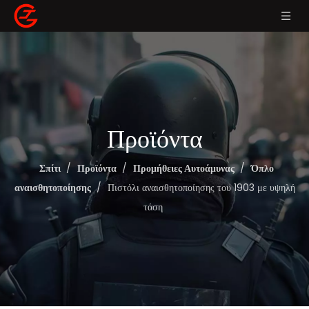
Προϊόντα
Σπίτι
/
Προϊόντα
/
Προμήθειες Αυτοάμυνας
/
Όπλο
αναισθητοποίησης
/
Πιστόλι αναισθητοποίησης του 1903 με υψηλή
τάση