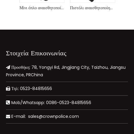
Μίνι όπλο αναισθητοποίησης στρατιωτικού βαθμού 806 για την αστυνομία
Πιστόλι αναισθητοποίησης 1901 Personal Protection με φακό LED
Στοιχεία Επικοινωνίας
Προσθήκη: 78, Yongyi Rd, Jingjiang City, Taizhou, Jiangsu

Province, PRChina
Τηλ: 0523-84815656

Mob/Whatsapp: 0086-0523-84815656

E-mail:
sales@crownpolice.com
