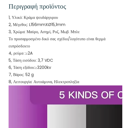
Περιγραφή προϊόντος
1, Υλικό: Κράμα ψευδάργυρου
2, Μέγεθος: L156mmXØ15,1mm
3, Χρώμα: Μαύρο, Ασημί, Ροζ, Μωβ. Μπλε
Το προσαρμοσμένο δικό σας σχέδιο/λογότυπο είναι θερμά
ευπρόσδεκτο
4, ρεύμα :≥2A
5, Τάση εισόδου: 3,7 VDC
6, Τάση εξόδου:≥3200kv
7, Βάρος: 52 g
8, Λειτουργία: Αυτοάμυνα, Ηλεκτροπληξία