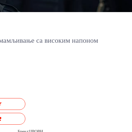
мамљивање са високим напоном
Бренд:
ЦРОВН