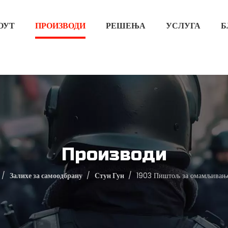
ОУТ
ПРОИЗВОДИ
РЕШЕЊА
УСЛУГА
Б
Производи
/
Залихе за самоодбрану
/
Стун Гун
/
1903 Пиштољ за омамљивање