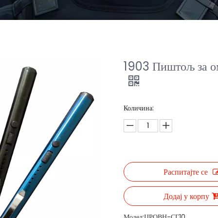
1903 Пиштољ за о
Количина:
Распитајте се
Додај у корпу
Модел:
ЦРОВН-СГ10