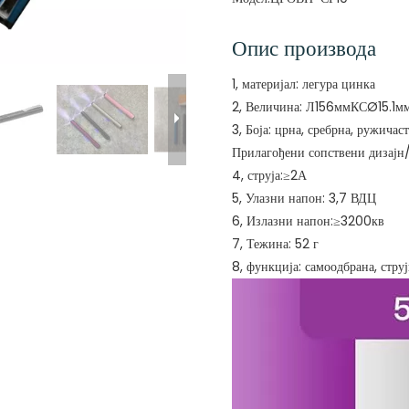
Опис производа
1, материјал: легура цинка
2, Величина: Л156ммКСØ15.1м
3, Боја: црна, сребрна, ружичас
Прилагођени сопствени дизајн
4, струја:≥2А
5, Улазни напон: 3,7 ВДЦ
6, Излазни напон:≥3200кв
7, Тежина: 52 г
8, функција: самоодбрана, стру