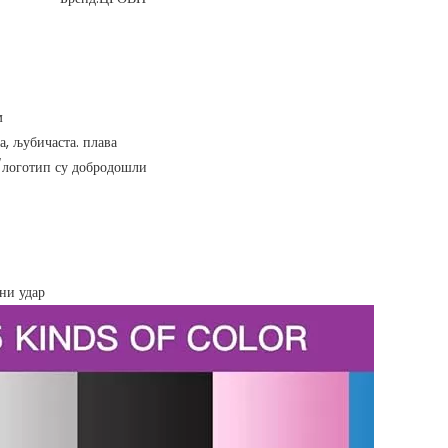
м
та, љубичаста. плава
/логотип су добродошли
јни удар